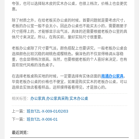
夸张，也可以选择贴木皮的实木办公桌，也很上档次，价格上也会更优
惠。
除了材质之外，在给老板买办公桌的时候，首要问题就是要考虑尺寸，
老板的办公室一般不会太小，因此办公桌也不能买太小的，需要跟屋子
尺寸搭得上的，才能够显示出气派，具体的还需要根据老板办公室的具
体尺寸来决定。所以，在购买前，量好实际尺寸很重要。
老板办公桌除了尺寸要气派，颜色搭配上也要讲究，一般老板办公桌会
选择颜色比较沉稳的胡桃色或樱桃色。偏深色的不仅显得格调从容稳
重，也会显得档次很高。当然，也要根据老板的个人喜好来决定，也有
喜欢现代风格的浅色桌子。
在选择老板桌购买地的时候，一定要选择有实体店面的
南通办公家具
，
毕竟老板办公桌的价格也不便宜，如果是购买实木的老板办公桌，可以
选择去实体店看看样品，这样摸得着看得见，才是放心的。
相关标签：
办公家具
,
办公家具采购
,
实木办公桌
上一篇：
班台TZL-X-009-01/02/03
下一篇：
班台TZL-X-006-01
最近浏览：